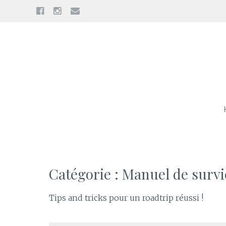
Facebook
Instagram
E-
mail
Aller
au
contenu
Catégorie : Manuel de survi
Tips and tricks pour un roadtrip réussi !