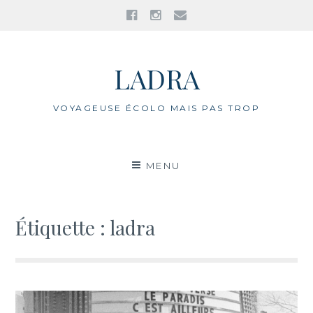
Facebook
Instagram
E-
mail
Aller
au
LADRA
contenu
VOYAGEUSE ÉCOLO MAIS PAS TROP
MENU
Étiquette : ladra