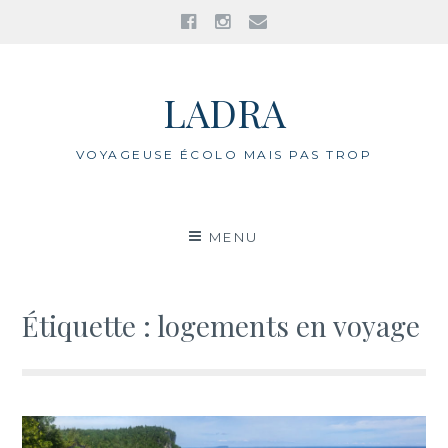
Facebook
Instagram
E-
mail
Aller
au
LADRA
contenu
VOYAGEUSE ÉCOLO MAIS PAS TROP
MENU
Étiquette : logements en voyage