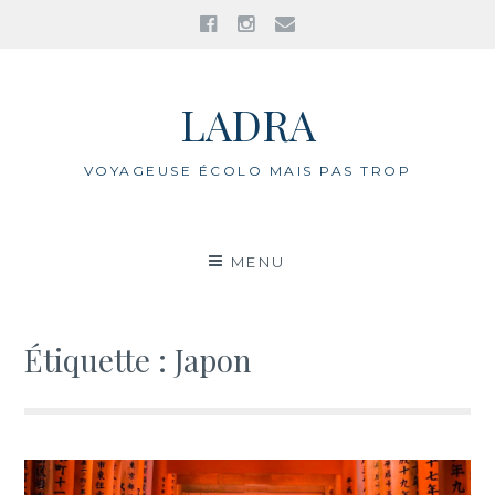
Facebook
Instagram
E-
mail
Aller
au
LADRA
contenu
VOYAGEUSE ÉCOLO MAIS PAS TROP
MENU
Étiquette : Japon