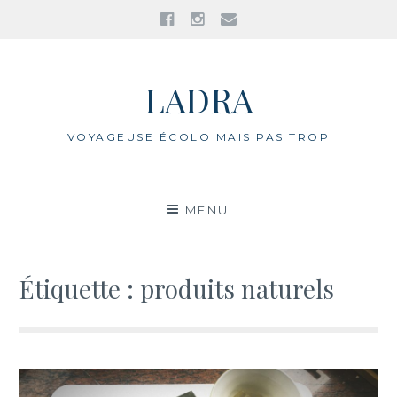
Facebook
Instagram
E-
mail
Aller
au
LADRA
contenu
VOYAGEUSE ÉCOLO MAIS PAS TROP
MENU
Étiquette : produits naturels