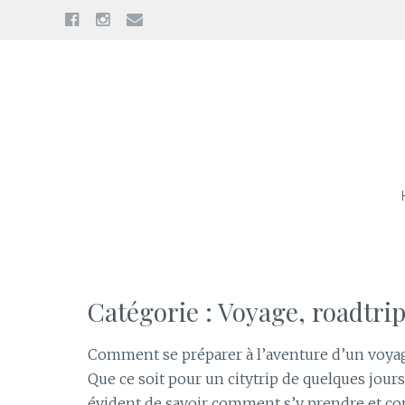
Facebook
Instagram
E-
mail
Aller
au
contenu
Catégorie : Voyage, roadtrip 
Comment se préparer à l’aventure d’un voya
Que ce soit pour un citytrip de quelques jours
évident de savoir comment s’y prendre et co