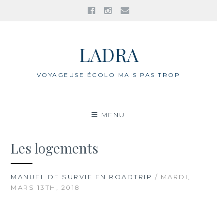
Facebook
Instagram
E-
mail
Aller
au
LADRA
contenu
VOYAGEUSE ÉCOLO MAIS PAS TROP
MENU
Les logements
MANUEL DE SURVIE EN ROADTRIP
/ MARDI,
MARS 13TH, 2018