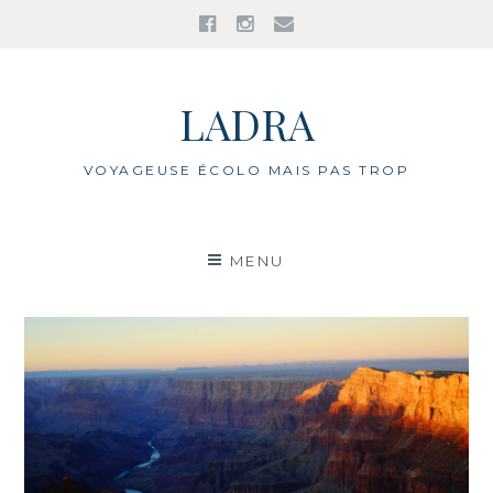
Facebook
Instagram
E-
mail
Aller
au
LADRA
contenu
VOYAGEUSE ÉCOLO MAIS PAS TROP
MENU