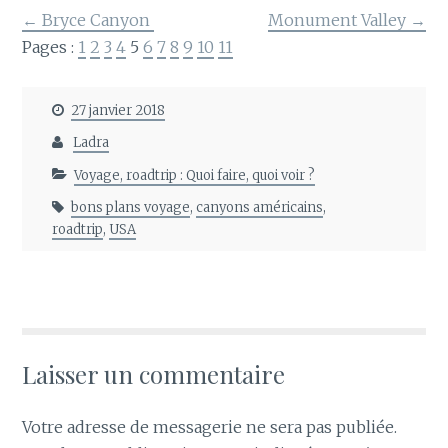
← Bryce Canyon
Monument Valley →
Pages :
1
2
3
4
5
6
7
8
9
10
11
27 janvier 2018
Ladra
Voyage, roadtrip : Quoi faire, quoi voir ?
bons plans voyage
,
canyons américains
,
roadtrip
,
USA
Laisser un commentaire
Votre adresse de messagerie ne sera pas publiée.