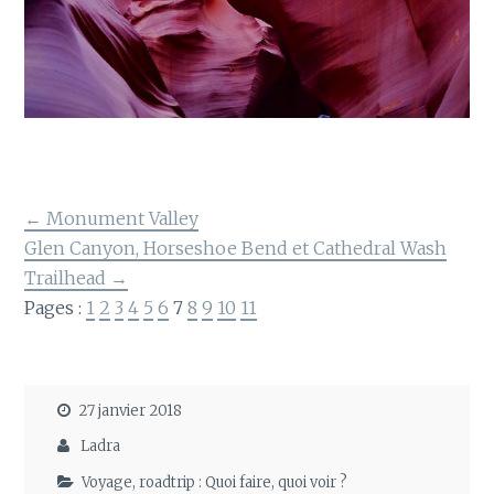
← Monument Valley
Glen Canyon, Horseshoe Bend et Cathedral Wash
Trailhead →
Pages :
1
2
3
4
5
6
7
8
9
10
11
27 janvier 2018
Ladra
Voyage, roadtrip : Quoi faire, quoi voir ?