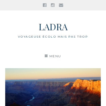
Facebook
Instagram
E-
mail
Aller
au
LADRA
contenu
VOYAGEUSE ÉCOLO MAIS PAS TROP
MENU